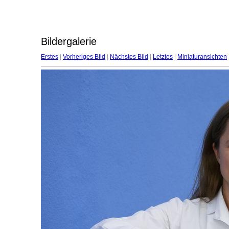
Bildergalerie
Erstes
|
Vorheriges Bild
|
Nächstes Bild
|
Letztes
|
Miniaturansichten