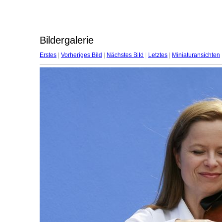
Bildergalerie
Erstes
|
Vorheriges Bild
|
Nächstes Bild
|
Letztes
|
Miniaturansichten