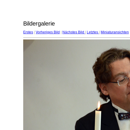
Bildergalerie
Erstes
|
Vorheriges Bild
|
Nächstes Bild
|
Letztes
|
Miniaturansichten